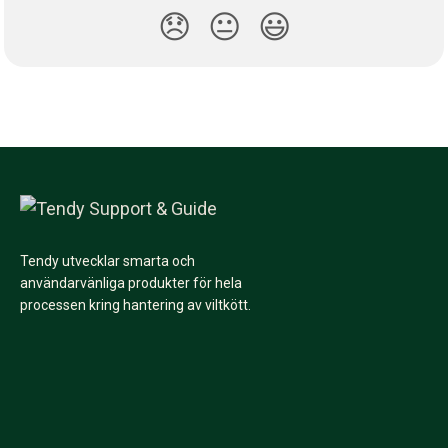
😞
😐
😃
Tendy utvecklar smarta och
användarvänliga produkter för hela
processen kring hantering av viltkött.