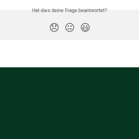
Hat dies deine Frage beantwortet?
😞
😐
😃