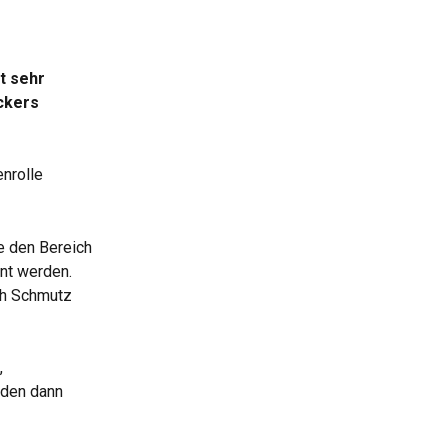
t sehr 
ckers 
nrolle 
e den Bereich 
nnt werden.
ch Schmutz 
 
nden dann 