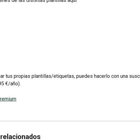
nes de las distintas plantillas aquí.
ear tus propias plantillas/etiquetas, puedes hacerlo con una susc
5 €/año).
 Premium
 relacionados