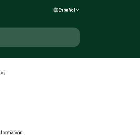
Español
sar?
nformación. 