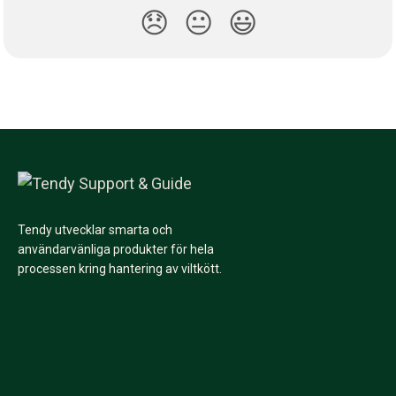
😞
😐
😃
Tendy utvecklar smarta och
användarvänliga produkter för hela
processen kring hantering av viltkött.