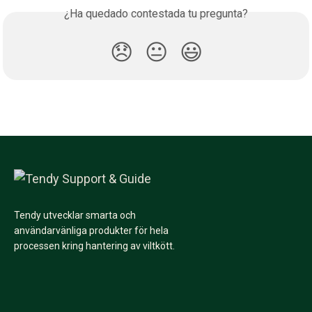
¿Ha quedado contestada tu pregunta?
😞
😐
😃
Tendy utvecklar smarta och
användarvänliga produkter för hela
processen kring hantering av viltkött.