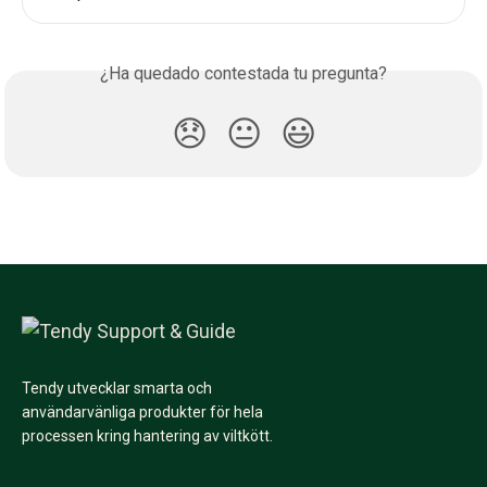
¿Ha quedado contestada tu pregunta?
😞
😐
😃
Tendy utvecklar smarta och
användarvänliga produkter för hela
processen kring hantering av viltkött.