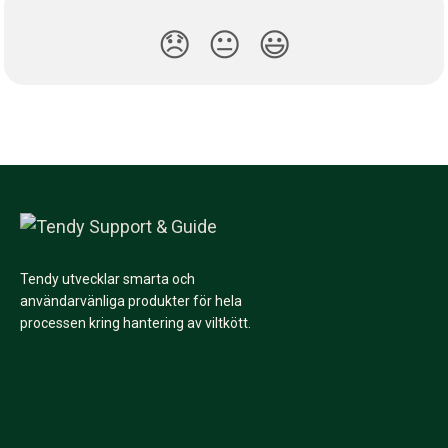
😞
😐
😃
Tendy utvecklar smarta och
användarvänliga produkter för hela
processen kring hantering av viltkött.