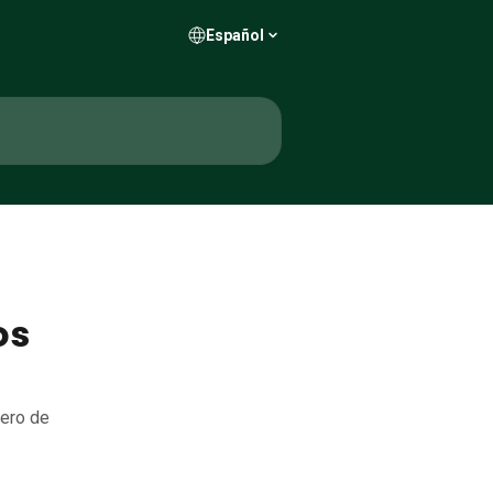
Español
os
mero de