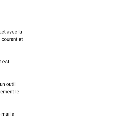
act avec la 
 courant et 
t est 
n outil 
ilement le 
-mail à 