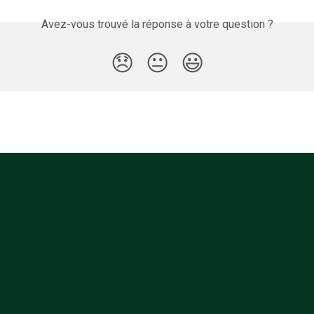
Avez-vous trouvé la réponse à votre question ?
😞
😐
😃