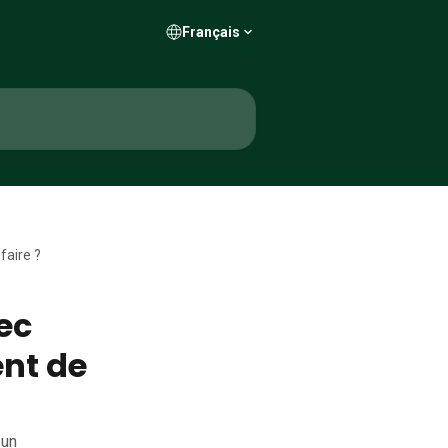
Français
faire ?
ec
nt de
 un