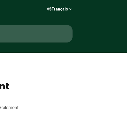
Français
nt
acilement.