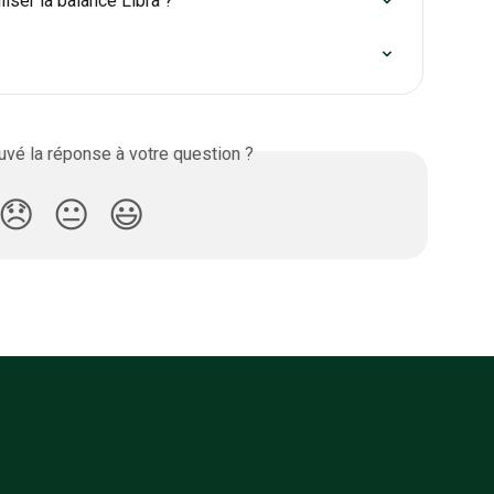
iliser la balance Libra ?
vé la réponse à votre question ?
😞
😐
😃