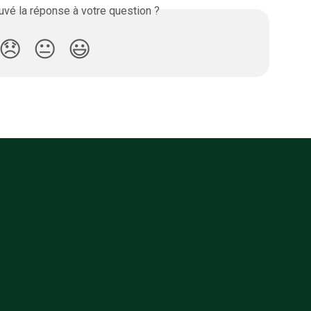
vé la réponse à votre question ?
😞
😐
😃