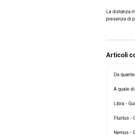
La distanza ma
presenza di pa
Articoli c
Da quante
A quale d
Libra - Gu
Fluctus - 
Nemus - G