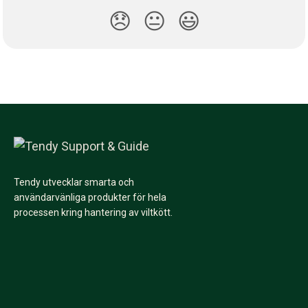
😞
😐
😃
Tendy utvecklar smarta och
användarvänliga produkter för hela
processen kring hantering av viltkött.