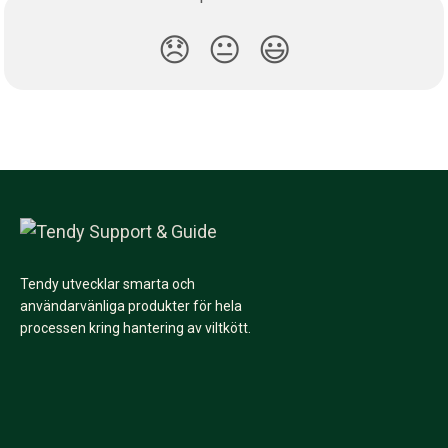
😞
😐
😃
Tendy utvecklar smarta och
användarvänliga produkter för hela
processen kring hantering av viltkött.