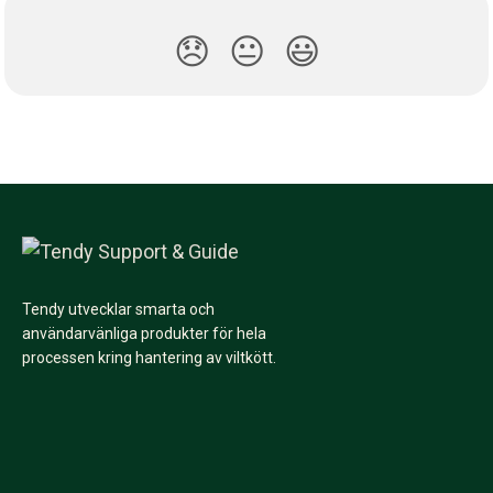
😞
😐
😃
Tendy utvecklar smarta och
användarvänliga produkter för hela
processen kring hantering av viltkött.