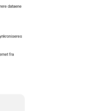
trere dataene 
ynkroniseres 
rnet fra 