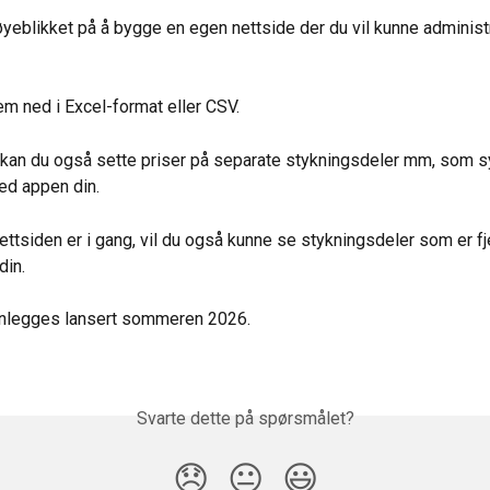
 øyeblikket på å bygge en egen nettside der du vil kunne adminis
em ned i Excel-format eller CSV.
kan du også sette priser på separate stykningsdeler mm, som s
ed appen din.
ettsiden er i gang, vil du også kunne se stykningsdeler som er fje
din.
anlegges lansert sommeren 2026.
Svarte dette på spørsmålet?
😞
😐
😃