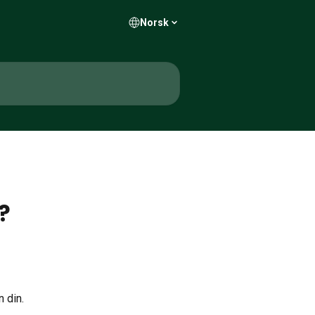
Norsk
?
 din.