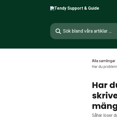
Hoppa till huvudinnehåll
Sök bland våra artiklar …
Alla samlingar
Har du problem 
Har d
skriv
mängd
Såhär löser d