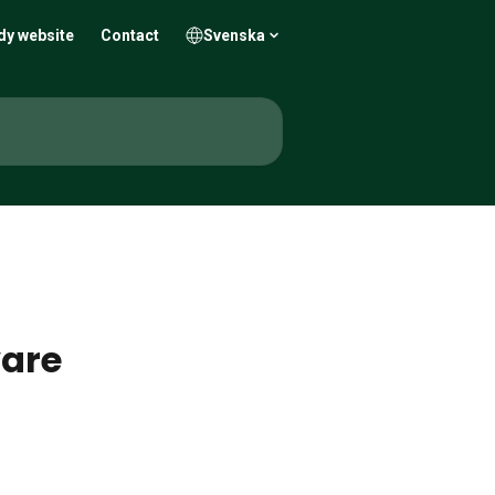
dy website
Contact
Svenska
vare