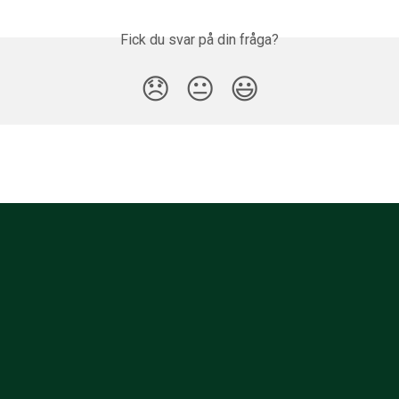
Fick du svar på din fråga?
😞
😐
😃