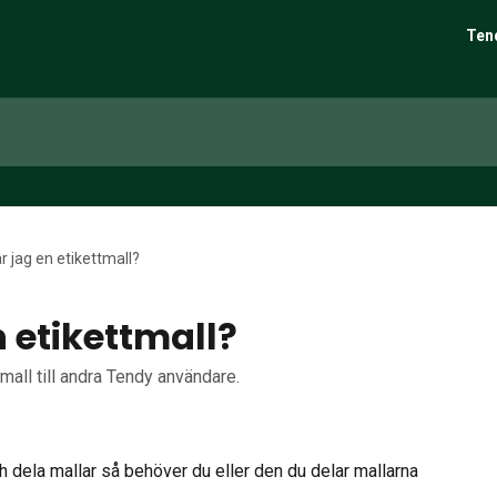
Ten
r jag en etikettmall?
n etikettmall?
tmall till andra Tendy användare.
h dela mallar så behöver du eller den du delar mallarna 