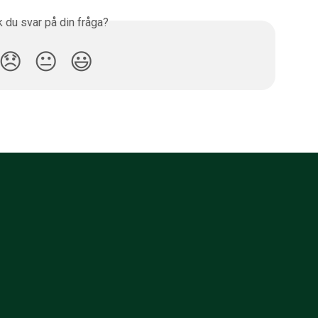
k du svar på din fråga?
😞
😐
😃