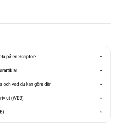
ela på en Scriptor?
rartiklar
s och vad du kan göra där
kriv ut (WEB)
B)