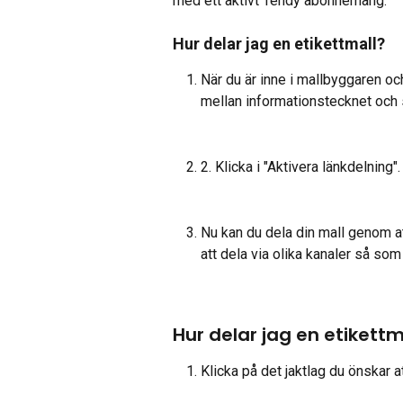
med ett aktivt Tendy abonnemang.
Hur delar jag en etikettmall?
När du är inne i mallbyggaren och
mellan informationstecknet och 
2. Klicka i "Aktivera länkdelning".
Nu kan du dela din mall genom att
att dela via olika kanaler så so
Hur delar jag en etikettma
Klicka på det jaktlag du önskar att