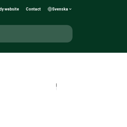
dy website
Contact
Svenska