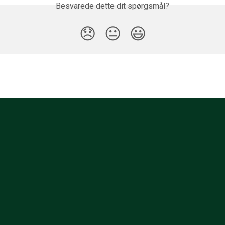
Besvarede dette dit spørgsmål?
😞
😐
😃