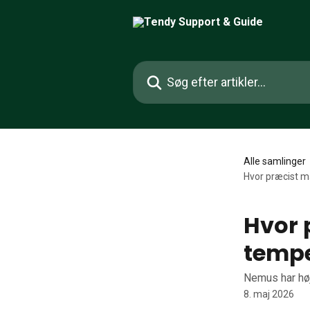
Spring videre til hovedindholdet
Søg efter artikler...
Alle samlinger
Hvor præcist m
Hvor 
tempe
Nemus har høj
8. maj 2026