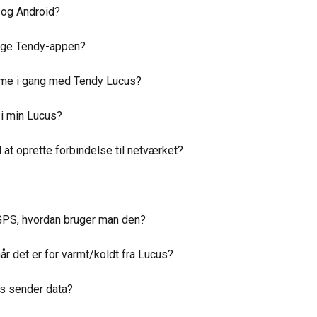
 og Android?
ruge Tendy-appen?
omme i gang med Tendy Lucus?
 i min Lucus?
l at oprette forbindelse til netværket?
 GPS, hvordan bruger man den?
 når det er for varmt/koldt fra Lucus?
us sender data?