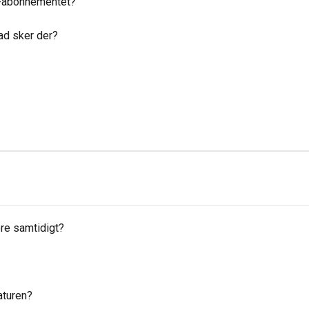
s-abonnementet?
ad sker der?
re samtidigt?
aturen?