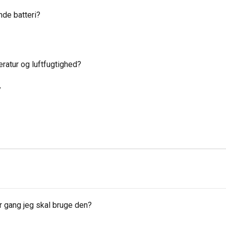
de batteri?
atur og luftfugtighed?
y
r gang jeg skal bruge den?