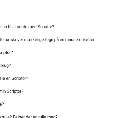
on til at printe med Scriptor?
nter udskriver mærkelige tegn på en masse etiketter.
riptor?
l brug?
ele én Scriptor?
 min Scriptor?
de?
 rulle? Følger der en rulle med?