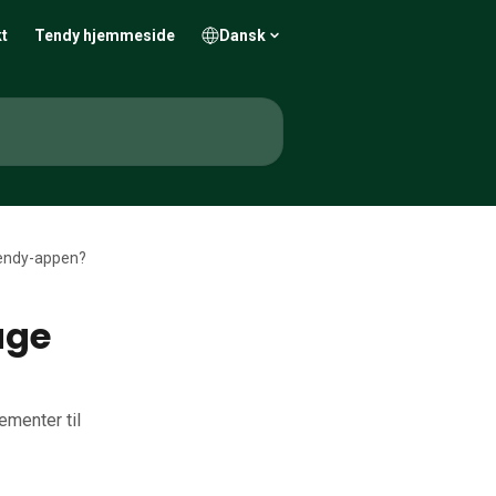
t
Tendy hjemmeside
Dansk
Tendy-appen?
uge
ementer til