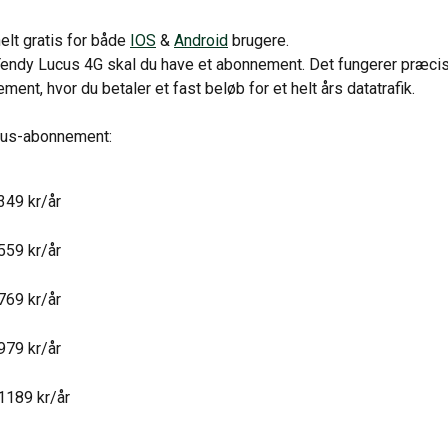
elt gratis for både 
IOS
 & 
Android
 brugere.
Tendy Lucus 4G skal du have et abonnement. Det fungerer præci
ent, hvor du betaler et fast beløb for et helt års datatrafik.
ucus-abonnement:
349 kr/år
559 kr/år
769 kr/år
979 kr/år
1189 kr/år