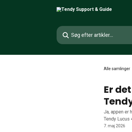
Spring videre til hovedindholdet
Søg efter artikler...
Alle samlinger
Er de
Tend
Ja, appen er 
Tendy Lucus 4
7. maj 2026