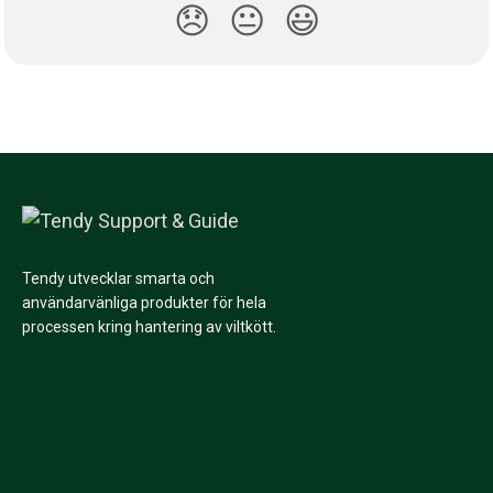
😞
😐
😃
Tendy utvecklar smarta och
användarvänliga produkter för hela
processen kring hantering av viltkött.