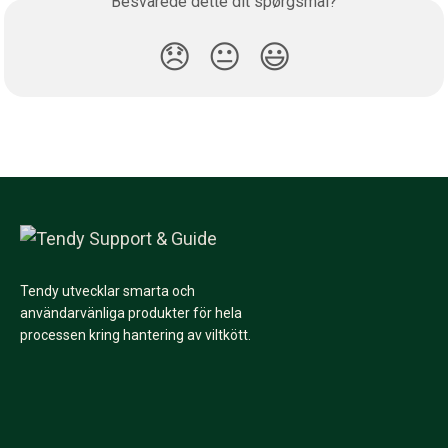
Besvarede dette dit spørgsmål?
😞
😐
😃
Tendy utvecklar smarta och
användarvänliga produkter för hela
processen kring hantering av viltkött.