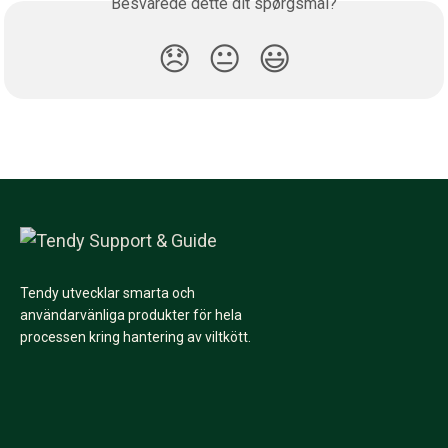
Besvarede dette dit spørgsmål?
😞
😐
😃
Tendy utvecklar smarta och
användarvänliga produkter för hela
processen kring hantering av viltkött.