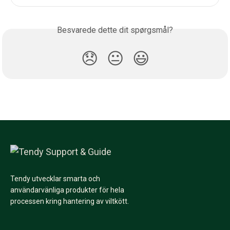
Besvarede dette dit spørgsmål?
😞
😐
😃
Tendy utvecklar smarta och
användarvänliga produkter för hela
processen kring hantering av viltkött.