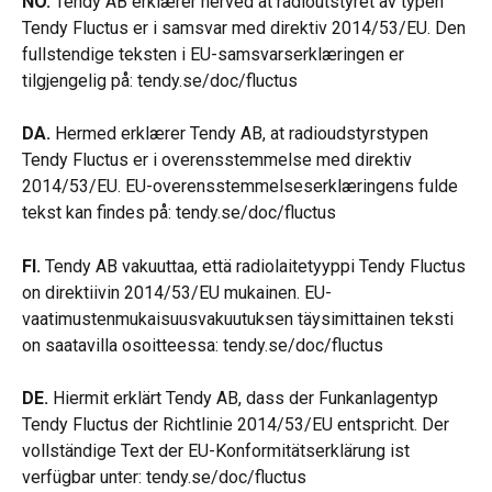
NO.
 Tendy AB erklærer herved at radioutstyret av typen 
Tendy Fluctus er i samsvar med direktiv 2014/53/EU. Den 
fullstendige teksten i EU-samsvarserklæringen er 
tilgjengelig på: tendy.se/doc/fluctus
DA.
 Hermed erklærer Tendy AB, at radioudstyrstypen 
Tendy Fluctus er i overensstemmelse med direktiv 
2014/53/EU. EU-overensstemmelseserklæringens fulde 
tekst kan findes på: tendy.se/doc/fluctus
FI.
 Tendy AB vakuuttaa, että radiolaitetyyppi Tendy Fluctus 
on direktiivin 2014/53/EU mukainen. EU-
vaatimustenmukaisuusvakuutuksen täysimittainen teksti 
on saatavilla osoitteessa: tendy.se/doc/fluctus
DE.
 Hiermit erklärt Tendy AB, dass der Funkanlagentyp 
Tendy Fluctus der Richtlinie 2014/53/EU entspricht. Der 
vollständige Text der EU-Konformitätserklärung ist 
verfügbar unter: tendy.se/doc/fluctus