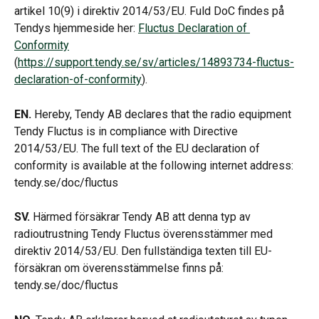
artikel 10(9) i direktiv 2014/53/EU. Fuld DoC findes på 
Tendys hjemmeside her: 
Fluctus Declaration of 
Conformity
(
https://support.tendy.se/sv/articles/14893734-fluctus-
declaration-of-conformity
).
EN.
 Hereby, Tendy AB declares that the radio equipment 
Tendy Fluctus is in compliance with Directive 
2014/53/EU. The full text of the EU declaration of 
conformity is available at the following internet address: 
tendy.se/doc/fluctus
SV.
 Härmed försäkrar Tendy AB att denna typ av 
radioutrustning Tendy Fluctus överensstämmer med 
direktiv 2014/53/EU. Den fullständiga texten till EU-
försäkran om överensstämmelse finns på: 
tendy.se/doc/fluctus