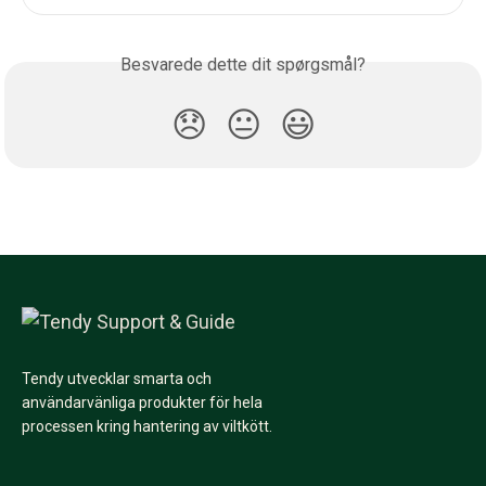
Besvarede dette dit spørgsmål?
😞
😐
😃
Tendy utvecklar smarta och
användarvänliga produkter för hela
processen kring hantering av viltkött.