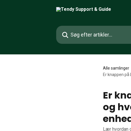
Spring videre til hovedindholdet
Søg efter artikler...
Alle samlinger
Er knappen på 
Er kn
og hv
enhe
Lær hvordan d