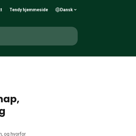
t
Tendy hjemmeside
Dansk
nap,
eg
, og hvorfor