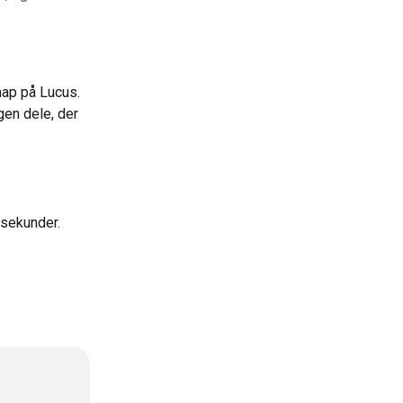
nap på Lucus. 
gen dele, der 
 sekunder.