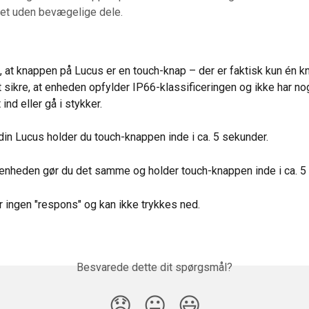
net uden bevægelige dele.
t, at knappen på Lucus er en touch-knap – der er faktisk kun én k
t sikre, at enheden opfylder IP66-klassificeringen og ikke har no
 ind eller gå i stykker.
din Lucus holder du touch-knappen inde i ca. 5 sekunder.
 enheden gør du det samme og holder touch-knappen inde i ca. 5
 ingen "respons" og kan ikke trykkes ned.
Besvarede dette dit spørgsmål?
😞
😐
😃