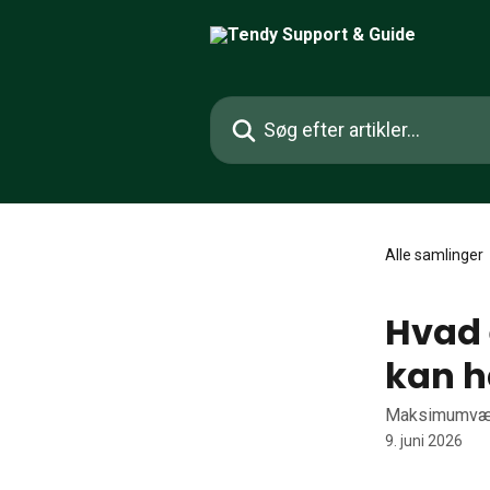
Spring videre til hovedindholdet
Søg efter artikler...
Alle samlinger
Hvad 
kan h
Maksimumvæg
9. juni 2026