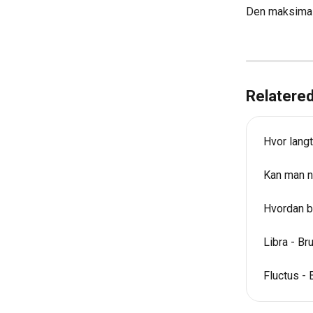
Den maksimal
Relatered
Hvor lang
Kan man nu
Hvordan b
Libra - Br
Fluctus - 