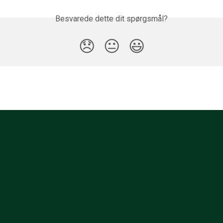
Besvarede dette dit spørgsmål?
😞
😐
😃