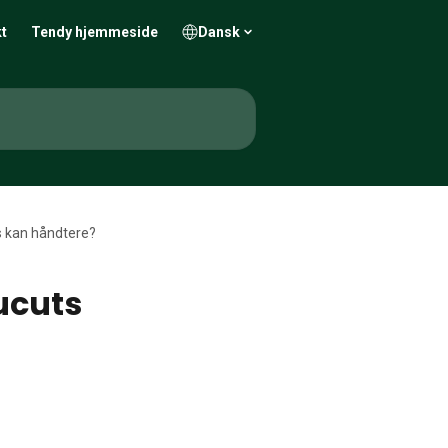
t
Tendy hjemmeside
Dansk
s kan håndtere?
ucuts