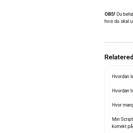
OBS!
 Du behøv
hvis du skal 
Relatered
Hvordan la
Hvordan ti
Hvor mange
Min Script
korrekt på