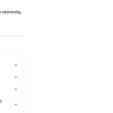
un nødvendig, 
d 