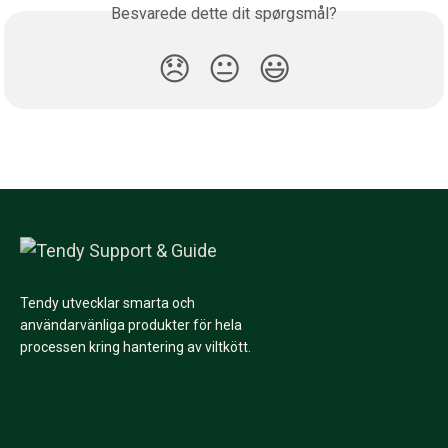
Besvarede dette dit spørgsmål?
😞
😐
😃
Tendy utvecklar smarta och
användarvänliga produkter för hela
processen kring hantering av viltkött.