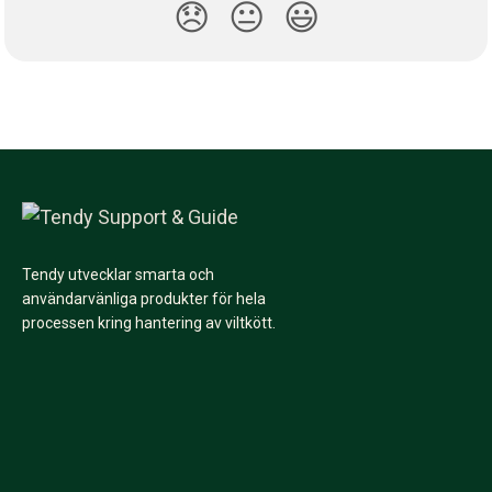
😞
😐
😃
Tendy utvecklar smarta och
användarvänliga produkter för hela
processen kring hantering av viltkött.