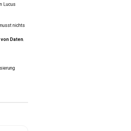
n Lucus 
musst nichts 
 von Daten
.
isierung 