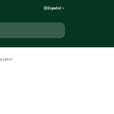
Español
a Libra?
a