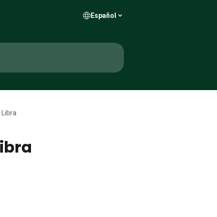
Español
 Libra
ibra