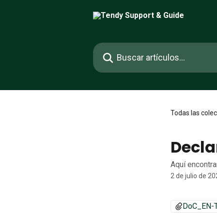
Ir al contenido principal
Buscar artículos...
Todas las cole
Decla
Aquí encontra
2 de julio de 2
DoC_EN-Te