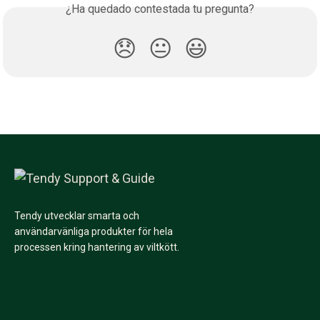
¿Ha quedado contestada tu pregunta?
😞
😐
😃
Tendy utvecklar smarta och
användarvänliga produkter för hela
processen kring hantering av viltkött.