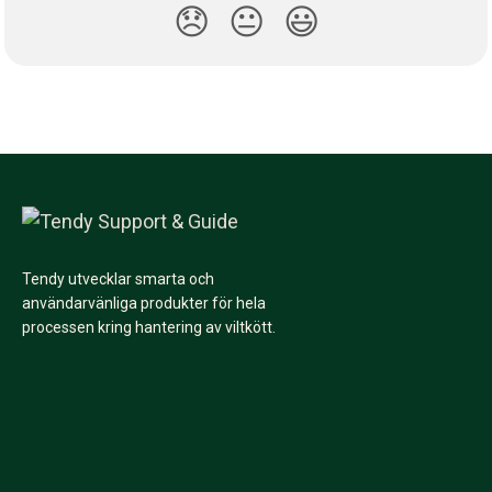
😞
😐
😃
Tendy utvecklar smarta och
användarvänliga produkter för hela
processen kring hantering av viltkött.