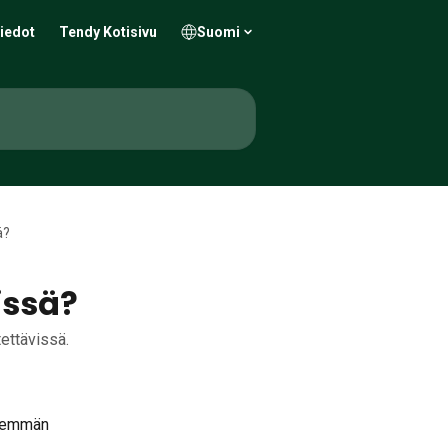
iedot
Tendy Kotisivu
Suomi
ä?
issä?
tettävissä.
enemmän 