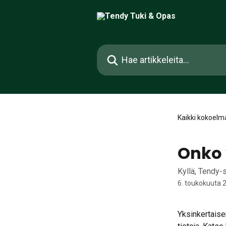
Siirry pääsisältöön
Hae artikkeleita...
Kaikki kokoelm
Onko 
Kyllä, Tendy-
6. toukokuuta 
Yksinkertaise