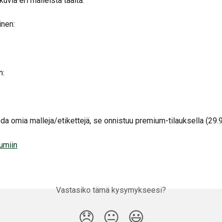
kuvia eri malleista täältä.
inen:
n:
oda omia malleja/etikettejä, se onnistuu premium-tilauksella (29.
umiin
Vastasiko tämä kysymykseesi?
😞
😐
😃