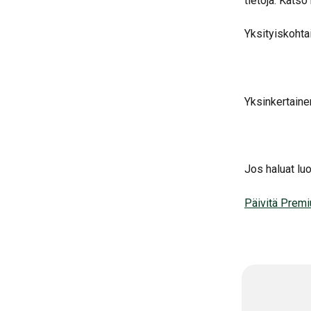
tietoja. Katso 
Yksityiskohta
Yksinkertaine
Jos haluat lu
Päivitä Premi