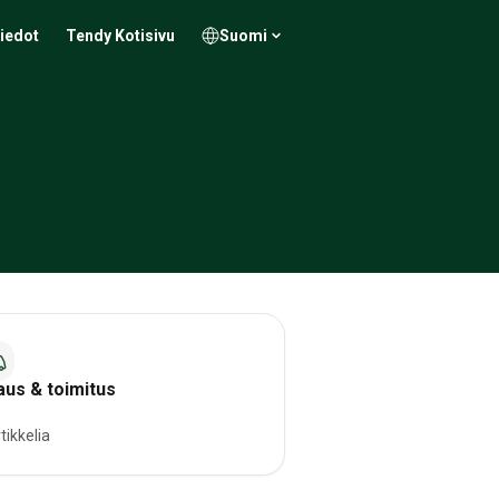
iedot
Tendy Kotisivu
Suomi
aus & toimitus
tikkelia