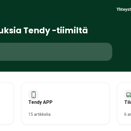
Yhteyst
ksia Tendy -tiimiltä
Tendy APP
Til
15 artikkelia
6 ar