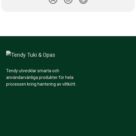
Tendy utvecklar smarta och
användarvänliga produkter för hela
processen kring hantering av viltkött.