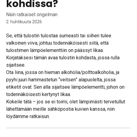
kohdissa?
Näin ratkaiset ongelman
2. huhtikuuta 2026
Se, että tulostin tulostaa sumeasti tai siihen tulee 
valkoinen viiva, johtuu todennäköisesti siitä, että 
tulostimen lämpöelementtiin on päässyt likaa.
Korjataksesi tämän avaa tulostin kohdasta, jossa rulla 
sijaitsee.
Ota liina, jossa on hieman alkoholia/polttoalkoholia, ja 
pyyhi juuri hammastetun “veitsen” alapuolelta, jossa 
etiketit ovat. Sen alla sijaitsee lämpöelementti, johon on 
todennäköisesti kertynyt likaa.
Kokeile tätä – jos se ei toimi, olet lämpimästi tervetullut 
lähettämään meille sähköpostia kuvien kanssa, niin 
löydämme ratkaisun.