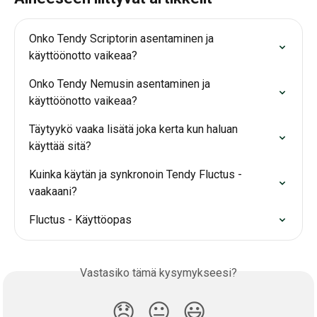
Onko Tendy Scriptorin asentaminen ja 
käyttöönotto vaikeaa?
Onko Tendy Nemusin asentaminen ja 
käyttöönotto vaikeaa?
Täytyykö vaaka lisätä joka kerta kun haluan 
käyttää sitä?
Kuinka käytän ja synkronoin Tendy Fluctus -
vaakaani?
Fluctus - Käyttöopas
Vastasiko tämä kysymykseesi?
😞
😐
😃