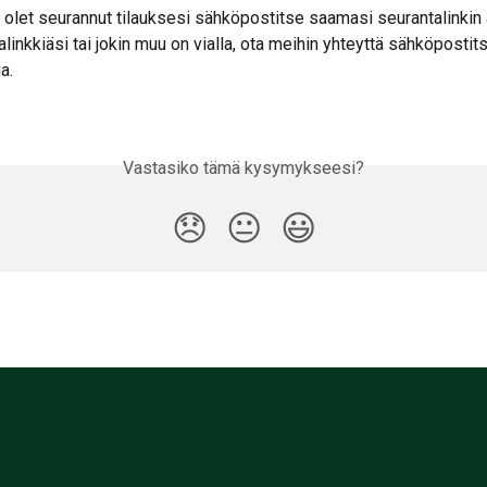
ä olet seurannut tilauksesi sähköpostitse saamasi seurantalinkin a
linkkiäsi tai jokin muu on vialla, ota meihin yhteyttä sähköpostits
a.
Vastasiko tämä kysymykseesi?
😞
😐
😃