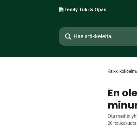
Siirry pääsisältöön
Hae artikkeleita...
Kaikki kokoelm
En ol
minun
Ota meihin yht
26. toukokuuta