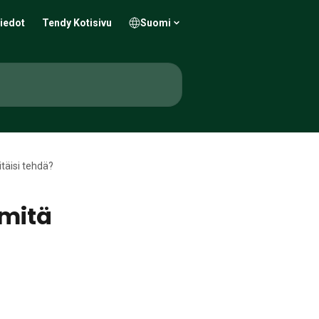
iedot
Tendy Kotisivu
Suomi
itäisi tehdä?
 mitä