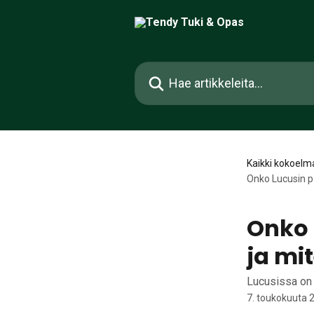
Siirry pääsisältöön
Hae artikkeleita...
Kaikki kokoelm
Onko Lucusin pa
Onko 
ja mit
Lucusissa on v
7. toukokuuta 