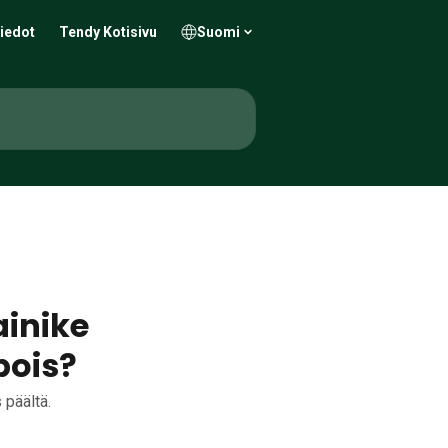
iedot
Tendy Kotisivu
Suomi
ainike
pois?
 päältä.