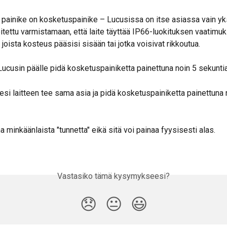
n painike on kosketuspainike – Lucusissa on itse asiassa vain yks
itettu varmistamaan, että laite täyttää IP66-luokituksen vaatimuk
, joista kosteus pääsisi sisään tai jotka voisivat rikkoutua.
ucusin päälle pidä kosketuspainiketta painettuna noin 5 sekuntia
i laitteen tee sama asia ja pidä kosketuspainiketta painettuna 
a minkäänlaista "tunnetta" eikä sitä voi painaa fyysisesti alas.
Vastasiko tämä kysymykseesi?
😞
😐
😃