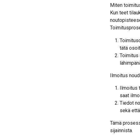
Miten toimitus
Kun teet tila
noutopisteese
Toimituspros
Toimituso
tätä osoi
Toimitus 
lähimpänä
Ilmoitus nou
Ilmoitus 
saat ilmo
Tiedot no
sekä että
Tämä prosessi 
sijainnista.