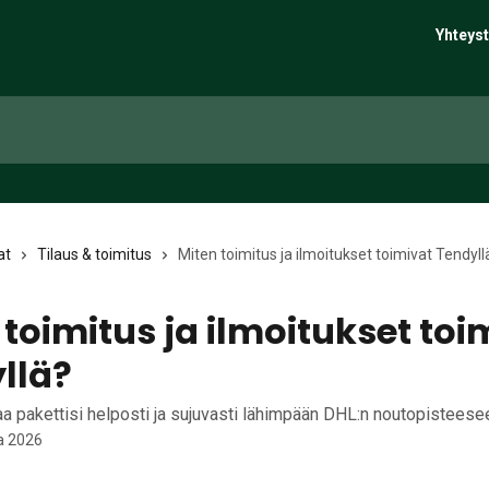
Yhteyst
at
Tilaus & toimitus
Miten toimitus ja ilmoitukset toimivat Tendyll
 toimitus ja ilmoitukset toi
llä?
aa pakettisi helposti ja sujuvasti lähimpään DHL:n noutopisteese
a 2026