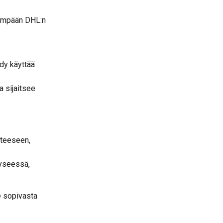
himpään DHL:n 
dy käyttää 
 sijaitsee 
steeseen, 
kyseessä, 
e sopivasta 