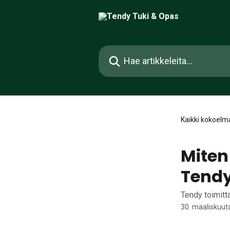
Siirry pääsisältöön
Hae artikkeleita...
Kaikki kokoelm
Miten
Tendy
Tendy toimitt
30. maaliskuut