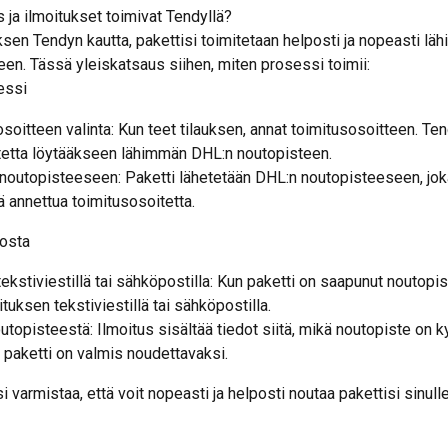
 ja ilmoitukset toimivat Tendyllä?
uksen Tendyn kautta, pakettisi toimitetaan helposti ja nopeasti lä
en. Tässä yleiskatsaus siihen, miten prosessi toimii:
essi
soitteen valinta: Kun teet tilauksen, annat toimitusosoitteen. Ten
tetta löytääkseen lähimmän DHL:n noutopisteen.
noutopisteeseen: Paketti lähetetään DHL:n noutopisteeseen, joka
 annettua toimitusosoitetta.
dosta
tekstiviestillä tai sähköpostilla: Kun paketti on saapunut noutopi
ituksen tekstiviestillä tai sähköpostilla.
utopisteestä: Ilmoitus sisältää tiedot siitä, mikä noutopiste on 
 paketti on valmis noudettavaksi.
varmistaa, että voit nopeasti ja helposti noutaa pakettisi sinull