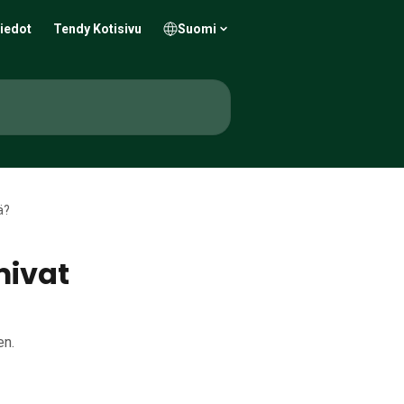
iedot
Tendy Kotisivu
Suomi
ä?
mivat
en.