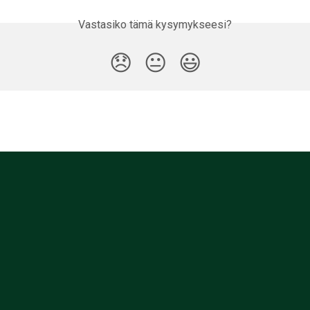
Vastasiko tämä kysymykseesi?
😞
😐
😃