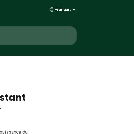
Français
estant
r
a puissance du