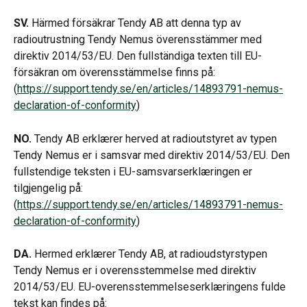
SV.
 Härmed försäkrar Tendy AB att denna typ av 
radioutrustning Tendy Nemus överensstämmer med 
direktiv 2014/53/EU. Den fullständiga texten till EU-
försäkran om överensstämmelse finns på: 
(
https://support.tendy.se/en/articles/14893791-nemus-
declaration-of-conformity
)
NO.
 Tendy AB erklærer herved at radioutstyret av typen 
Tendy Nemus er i samsvar med direktiv 2014/53/EU. Den 
fullstendige teksten i EU-samsvarserklæringen er 
tilgjengelig på: 
(
https://support.tendy.se/en/articles/14893791-nemus-
declaration-of-conformity
)
DA.
 Hermed erklærer Tendy AB, at radioudstyrstypen 
Tendy Nemus er i overensstemmelse med direktiv 
2014/53/EU. EU-overensstemmelseserklæringens fulde 
tekst kan findes på: 