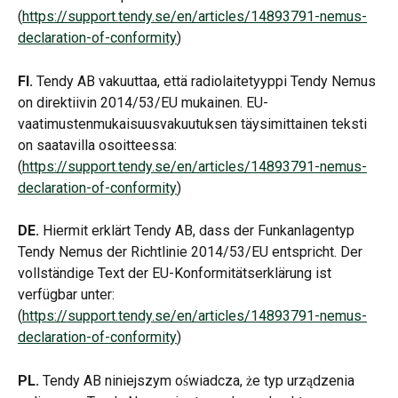
(
https://support.tendy.se/en/articles/14893791-nemus-
declaration-of-conformity
)
FI.
 Tendy AB vakuuttaa, että radiolaitetyyppi Tendy Nemus 
on direktiivin 2014/53/EU mukainen. EU-
vaatimustenmukaisuusvakuutuksen täysimittainen teksti 
on saatavilla osoitteessa: 
(
https://support.tendy.se/en/articles/14893791-nemus-
declaration-of-conformity
)
DE.
 Hiermit erklärt Tendy AB, dass der Funkanlagentyp 
Tendy Nemus der Richtlinie 2014/53/EU entspricht. Der 
vollständige Text der EU-Konformitätserklärung ist 
verfügbar unter: 
(
https://support.tendy.se/en/articles/14893791-nemus-
declaration-of-conformity
)
PL.
 Tendy AB niniejszym oświadcza, że typ urządzenia 