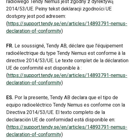
radiowego Tendy Nemus jest zgodny z dyrektywą 
2014/53/UE. Pełny tekst deklaracji zgodności UE 
dostępny jest pod adresem: 
(
https://support.tendy.se/en/articles/14893791-nemus-
declaration-of-conformity
)
FR.
 Le soussigné, Tendy AB, déclare que l'équipement 
radioélectrique du type Tendy Nemus est conforme à la 
directive 2014/53/UE. Le texte complet de la déclaration 
UE de conformité est disponible à : 
(
https://support.tendy.se/en/articles/14893791-nemus-
declaration-of-conformity
)
ES.
 Por la presente, Tendy AB declara que el tipo de 
equipo radioeléctrico Tendy Nemus es conforme con la 
Directiva 2014/53/UE. El texto completo de la 
declaración UE de conformidad está disponible en: 
(
https://support.tendy.se/en/articles/14893791-nemus-
declaration-of-conformity
)