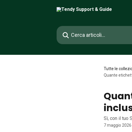
Vai al contenuto principale
Cerca articoli…
Tutte le collezi
Quante etichett
Quante
inclu
Sì, con il tuo 
7 maggio 2026