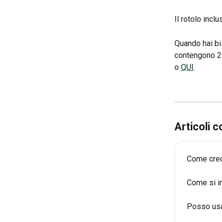
Il rotolo incl
Quando hai bis
contengono 260
o 
QUI
.
Articoli c
Come creo
Come si in
Posso usa