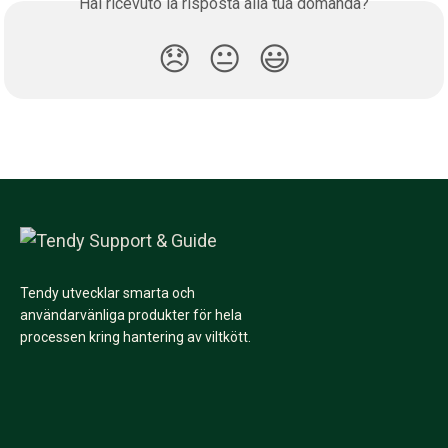
Hai ricevuto la risposta alla tua domanda?
😞
😐
😃
Tendy utvecklar smarta och
användarvänliga produkter för hela
processen kring hantering av viltkött.